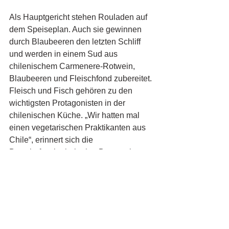
Als Hauptgericht stehen Rouladen auf 
dem Speiseplan. Auch sie gewinnen 
durch Blaubeeren den letzten Schliff 
und werden in einem Sud aus 
chilenischem Carmenere-Rotwein, 
Blaubeeren und Fleischfond zubereitet. 
Fleisch und Fisch gehören zu den 
wichtigsten Protagonisten in der 
chilenischen Küche. „Wir hatten mal 
einen vegetarischen Praktikanten aus 
Chile“, erinnert sich die 
Botschaftsmitarbeiterin: „Der war in 
Chile richtig verzweifelt, denn 
vegetarisches Essen gibt es dort 
kaum!“ Im Restaurant würde auf der 
Speisekarte als vegetarisches Gericht 
gerne mal das Hühnchen empfohlen. 
Alexis Rojas hat sich jedoch auf die 