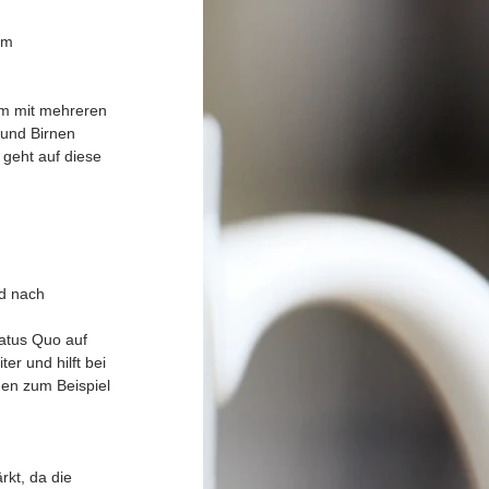
im 
em mit mehreren 
und Birnen 
geht auf diese 
d nach 
tatus Quo auf 
r und hilft bei 
en zum Beispiel 
kt, da die 