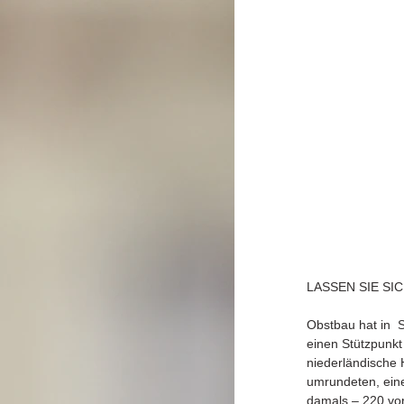
LASSEN SIE SI
Obstbau hat in  
einen Stützpunkt
niederländische 
umrundeten, eine
damals – 220 vor