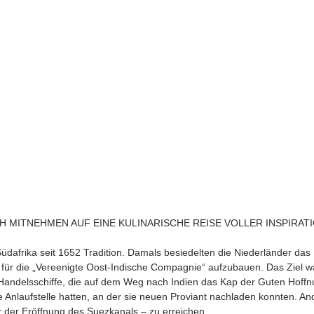
CH MITNEHMEN AUF EINE KULINARISCHE REISE VOLLER INSPIRATI
Südafrika seit 1652 Tradition. Damals besiedelten die Niederländer das
 für die „Vereenigte Oost-Indische Compagnie“ aufzubauen. Das Ziel wa
Handelsschiffe, die auf dem Weg nach Indien das Kap der Guten Hoffn
 Anlaufstelle hatten, an der sie neuen Proviant nachladen konnten. An
 der Eröffnung des Suezkanals – zu erreichen.