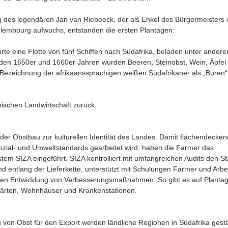
g des legendären Jan van Riebeeck, der als Enkel des Bürgermeisters 
lembourg aufwuchs, entstanden die ersten Plantagen:
rte eine Flotte von fünf Schiffen nach Südafrika, beladen unter ander
den 1650er und 1660er Jahren wurden Beeren, Steinobst, Wein, Äpfel 
 Bezeichnung der afrikaanssprachigen weißen Südafrikaner als „Buren“ 
nischen Landwirtschaft zurück.
 der Obstbau zur kulturellen Identität des Landes. Damit flächendecken
zial- und Umweltstandards gearbeitet wird, haben die Farmer das 
stem SIZA eingeführt. SIZA kontrolliert mit umfangreichen Audits den S
 entlang der Lieferkette, unterstützt mit Schulungen Farmer und Arbeite
chen Entwicklung von Verbesserungsmaßnahmen. So gibt es auf Plantag
gärten, Wohnhäuser und Krankenstationen.
von Obst für den Export werden ländliche Regionen in Südafrika gestär