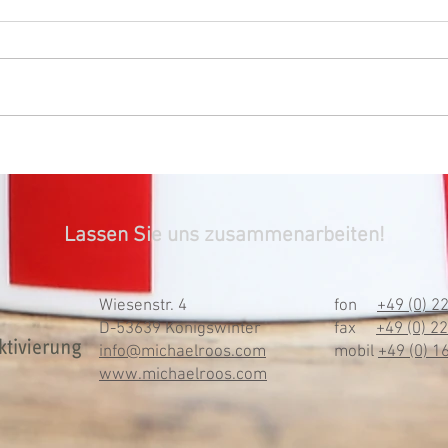
Lassen Sie uns zusammenarbeiten!
Wiesenstr. 4
fon
+49 (0) 2
D-53639 Königswinter
fax
+49 (0) 2
info@michaelroos.com
mobil
+49 (0) 
www.michaelroos.com