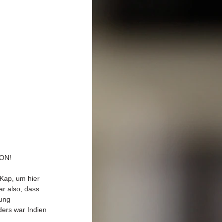
ON!
 Kap, um hier 
r also, dass 
ung 
ders war Indien 