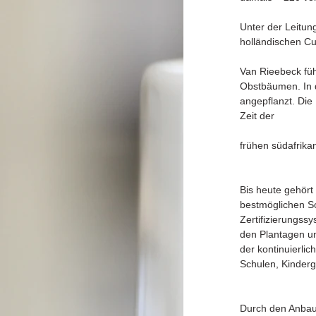
Unter der Leitun
holländischen Cu
Van Rieebeck füh
Obstbäumen. In 
angepflanzt. Die
Zeit der
frühen südafrika
Bis heute gehört
bestmöglichen So
Zertifizierungssy
den Plantagen und
der kontinuierli
Schulen, Kinder
Durch den Anbau 