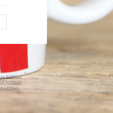
244 9157440
244 9157449
160 4422441