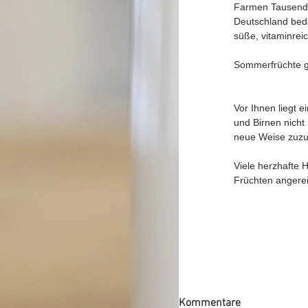
Farmen Tausenden
Deutschland bede
süße, vitaminrei
Sommerfrüchte ge
Vor Ihnen liegt 
und Birnen nicht
neue Weise zuzu
Viele herzhafte 
Früchten angere
Kommentare