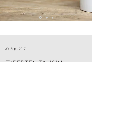
BLOG
30. Sept. 2017
EXPERTEN-TALK IM
FRUCHTKAUFMANN-SEMINAR
MICHAEL ROOS ÜBER ANFORDERUNGEN AN DIE
VERMARKTUNG VON OBST UND GEMÜSE. In Sachen
Markenaktivierung zählt die Agentur ROOS zu den...